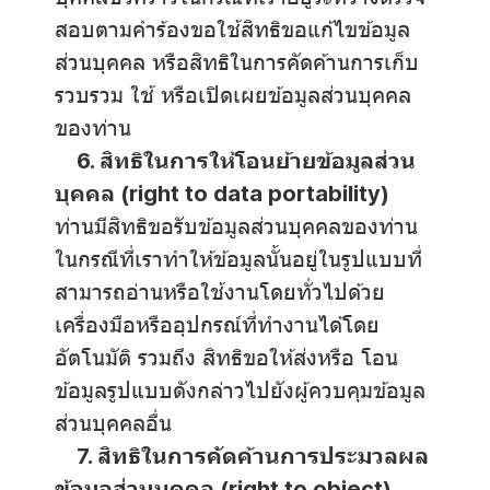
สอบตามคำร้องขอใช้สิทธิขอแก้ไขข้อมูล
ส่วนบุคคล หรือสิทธิในการคัดค้านการเก็บ
รวบรวม ใช้ หรือเปิดเผยข้อมูลส่วนบุคคล
ของท่าน
6. สิทธิในการให้โอนย้ายข้อมูลส่วน
บุคคล (right to data portability)
ท่านมีสิทธิขอรับข้อมูลส่วนบุคคลของท่าน
ในกรณีที่เราทำให้ข้อมูลนั้นอยู่ในรูปแบบที่
สามารถอ่านหรือใช้งานโดยทั่วไปด้วย
เครื่องมือหรืออุปกรณ์ที่ทำงานได้โดย
อัตโนมัติ รวมถึง สิทธิขอให้ส่งหรือ โอน
ข้อมูลรูปแบบดังกล่าวไปยังผู้ควบคุมข้อมูล
ส่วนบุคคลอื่น
7. สิทธิในการคัดค้านการประมวลผล
ข้อมูลส่วนบุคคล (right to object)