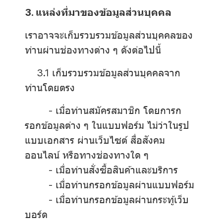
3. แหล่งที่มาของข้อมูลส่วนบุคคล
เราอาจจะเก็บรวบรวมข้อมูลส่วนบุคคลของ
ท่านผ่านช่องทางต่าง ๆ ดังต่อไปนี้
3.1 เก็บรวบรวมข้อมูลส่วนบุคคลจาก
ท่านโดยตรง
- เมื่อท่านสมัครสมาชิก โดยการก
รอกข้อมูลต่าง ๆ ในแบบฟอร์ม ไม่ว่าในรูป
แบบเอกสาร ผ่านเว็บไซต์ สื่อสังคม
ออนไลน์ หรือทางช่องทางใด ๆ
- เมื่อท่านสั่งซื้อสินค้าและบริการ
- เมื่อท่านกรอกข้อมูลผ่านแบบฟอร์ม
- เมื่อท่านกรอกข้อมูลผ่านกระทู้เว็บ
บอร์ด