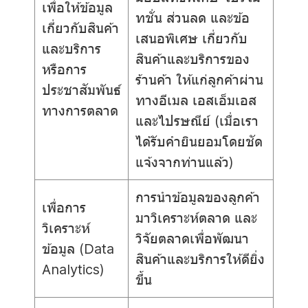
เพื่อให้ข้อมูล
ทชั่น ส่วนลด และข้อ
เกี่ยวกับสินค้า
เสนอพิเศษ เกี่ยวกับ
และบริการ
สินค้าและบริการของ
หรือการ
ร้านค้า ให้แก่ลูกค้าผ่าน
ประชาสัมพันธ์
ทางอีเมล เอสเอ็มเอส
ทางการตลาด
และไปรษณีย์ (เมื่อเรา
ได้รับคำยินยอมโดยชัด
แจ้งจากท่านแล้ว)
การนำข้อมูลของลูกค้า
เพื่อการ
มาวิเคราะห์ตลาด และ
วิเคราะห์
วิจัยตลาดเพื่อพัฒนา
ข้อมูล (Data
สินค้าและบริการให้ดียิ่ง
Analytics)
ขึ้น