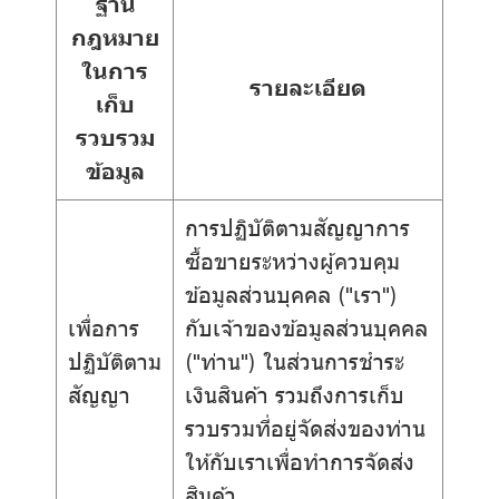
ฐาน
กฎหมาย
ในการ
รายละเอียด
เก็บ
รวบรวม
ข้อมูล
การปฏิบัติตามสัญญาการ
ซื้อขายระหว่างผู้ควบคุม
ข้อมูลส่วนบุคคล ("เรา")
เพื่อการ
กับเจ้าของข้อมูลส่วนบุคคล
ปฏิบัติตาม
("ท่าน") ในส่วนการชำระ
สัญญา
เงินสินค้า รวมถึงการเก็บ
รวบรวมที่อยู่จัดส่งของท่าน
ให้กับเราเพื่อทำการจัดส่ง
สินค้า