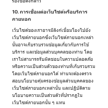
ร้องขอดังกล่าว
10. การเชื่อมต่อเว็บไซต์หรือบริการ
ภายนอก
เว็บไซต์ของเราอาจมีลิงก์เชื่อมโยงไปยัง
เว็บไซต์ภายนอกซึ่งเว็บไซต์ภายนอกเหล่า
นั้นอาจเก็บรวบรวมข้อมูลเกี่ยวกับการใช้
บริการ และข้อมูลส่วนบุคคลของท่าน โดย
เราไม่สามารถรับผิดชอบในความปลอดภัย
หรือความเป็นส่วนตัวของท่านที่เก็บรวบรวม
โดยเว็บไซต์ภายนอกได้ ท่านจะต้องตรวจ
สอบนโยบายคุ้มครองข้อมูลส่วนบุคคลของ
เว็บไซต์ภายนอกเหล่านั้น และปฏิบัติตาม
นโยบายความเป็นส่วนตัวที่ปรากฏใน
เว็บไซต์ภายนอกนั้น ๆ แทน