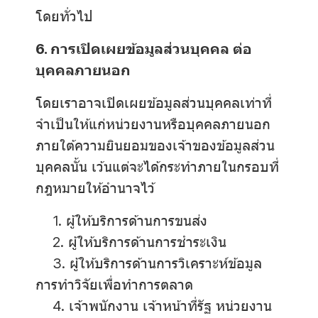
โดยทั่วไป
6. การเปิดเผยข้อมูลส่วนบุคคล ต่อ
บุคคลภายนอก
โดยเราอาจเปิดเผยข้อมูลส่วนบุคคลเท่าที่
จำเป็นให้แก่หน่วยงานหรือบุคคลภายนอก
ภายใต้ความยินยอมของเจ้าของข้อมูลส่วน
บุคคลนั้น เว้นแต่จะได้กระทำภายในกรอบที่
กฎหมายให้อำนาจไว้
1. ผู้ให้บริการด้านการขนส่ง
2. ผู้ให้บริการด้านการชำระเงิน
3. ผู้ให้บริการด้านการวิเคราะห์ข้อมูล
การทำวิจัยเพื่อทำการตลาด
4. เจ้าพนักงาน เจ้าหน้าที่รัฐ หน่วยงาน