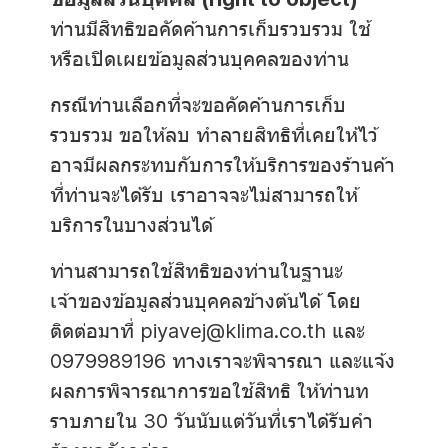
ท่านมีสิทธิขอคัดค้านการเก็บรวบรวม ใช้
หรือเปิดเผยข้อมูลส่วนบุคคลของท่าน
กรณีท่านเลือกที่จะขอคัดค้านการเก็บ
รวบรวม ขอให้ลบ ทำลายสิทธิที่เคยให้ไว้
อาจมีผลกระทบกับการให้บริการของร้านค้า
ที่ท่านจะได้รับ เราอาจจะไม่สามารถให้
บริการในบางส่วนได้
ท่านสามารถใช้สิทธิของท่านในฐานะ
เจ้าของข้อมูลส่วนบุคคลข้างต้นได้ โดย
ติดต่อมาที่ piyavej@klima.co.th และ
0979989196 ทางเราจะพิจารณา และแจ้ง
ผลการพิจารณาการขอใช้สิทธิ ให้ท่านท
ราบภายใน 30 วันนับแต่วันที่เราได้รับคำ